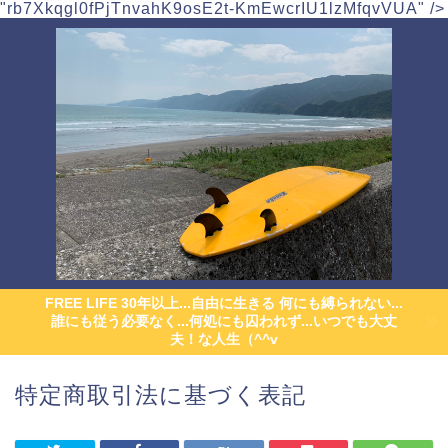
"rb7Xkqgl0fPjTnvahK9osE2t-KmEwcrIU1lzMfqvVUA" />
FREE LIFE 30年以上...自由に生きる 何にも縛られない...
誰にも従う必要なく...何処にも囚われず...いつでも大丈
夫！な人生（^^v
特定商取引法に基づく表記