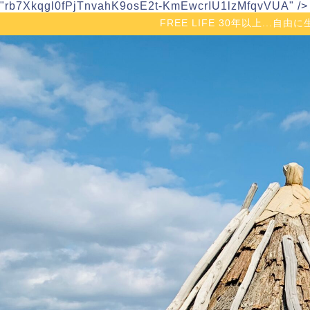
"rb7Xkqgl0fPjTnvahK9osE2t-KmEwcrIU1lzMfqvVUA" />
FREE LIFE 30年以上...