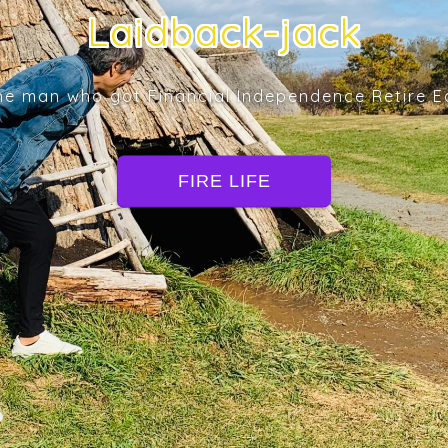
Laidback-jack
he man who got Financial Independence Retire Ea
FIRE LIFE