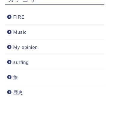
FIRE
Music
My opinion
surfing
旅
歴史