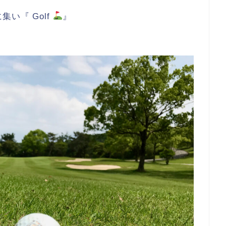
い『 Golf
』