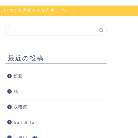
ず...いつでも大丈夫！な人生（^^v
最近の投稿
松茸
鮨
収穫祭
Surf & Turf
お祝い…🍽