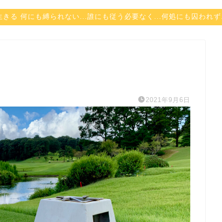
自由に生きる 何にも縛られない...誰にも従う必要なく...何処にも囚われ
2021年9月6日