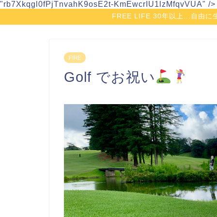
"rb7Xkqgl0fPjTnvahK9osE2t-KmEwcrIU1lzMfqvVUA" />
FREE LIFE 30年以上...
FIRE
Golf でお祝い