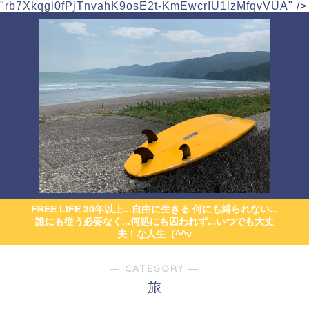
"rb7Xkqgl0fPjTnvahK9osE2t-KmEwcrIU1lzMfqvVUA" />
FREE LIFE 30年以上...自由に生きる 何にも縛られない...
誰にも従う必要なく...何処にも囚われず...いつでも大丈
夫！な人生（^^v
― CATEGORY ―
旅